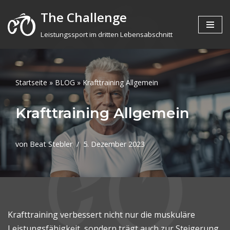
The Challenge
Zum
Leistungssport im dritten Lebensabschnitt
Inhalt
springen
Startseite
»
BLOG
»
Krafttraining Allgemein
Krafttraining Allgemein
von
Beat Stebler
5. Dezember 2023
Krafttraining verbessert nicht nur die muskuläre
Leistungsfähigkeit, sondern trägt auch zur Steigerung